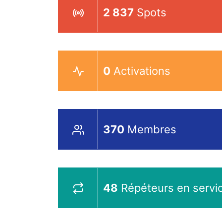
2 837
Spots
0
Activations
370
Membres
48
Répéteurs en servi