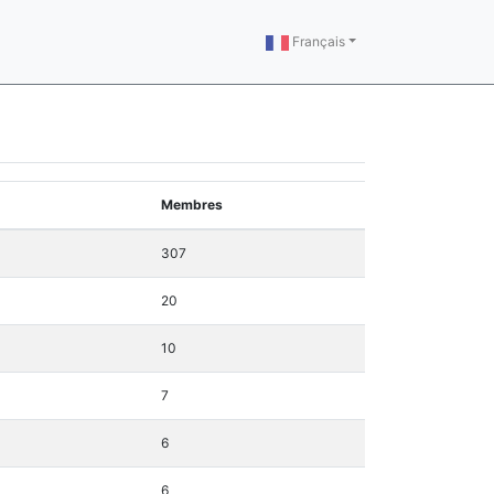
Français
Membres
307
20
10
7
6
6