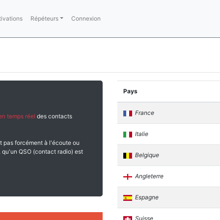
tivations
Répéteurs
Connexion
Pays
France
en temps réel
des contacts
Italie
t pas forcément à l'écoute ou
 qu'un QSO (contact radio) est
Belgique
Angleterre
Espagne
Suisse