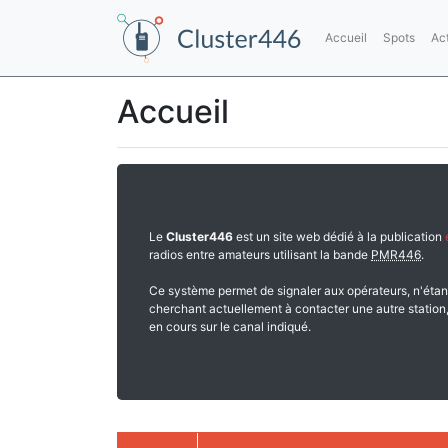
Accueil
Spots
Ac
Accueil
Le
Cluster446
est un site web dédié à la publication
radios entre amateurs utilisant la bande
PMR446
.
Ce système permet de signaler aux opérateurs, n'étan
cherchant actuellement à contacter une autre station,
en cours sur le canal indiqué.